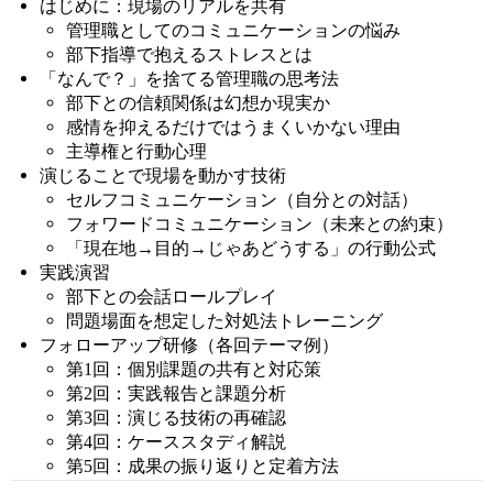
はじめに：現場のリアルを共有
管理職としてのコミュニケーションの悩み
部下指導で抱えるストレスとは
「なんで？」を捨てる管理職の思考法
部下との信頼関係は幻想か現実か
感情を抑えるだけではうまくいかない理由
主導権と行動心理
演じることで現場を動かす技術
セルフコミュニケーション（自分との対話）
フォワードコミュニケーション（未来との約束）
「現在地→目的→じゃあどうする」の行動公式
実践演習
部下との会話ロールプレイ
問題場面を想定した対処法トレーニング
フォローアップ研修（各回テーマ例）
第1回：個別課題の共有と対応策
第2回：実践報告と課題分析
第3回：演じる技術の再確認
第4回：ケーススタディ解説
第5回：成果の振り返りと定着方法